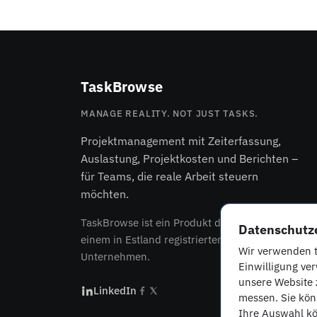
TaskBrowse
MANAGE REALITY. NOT JUST TASKS.
Projektmanagement mit Zeiterfassung,
Auslastung, Projektkosten und Berichten –
für Teams, die reale Arbeit steuern
möchten.
TaskBrowse ist ein Produkt der
Behsoft OÜ
,
Datenschutze
einem in Estland registrierten EU-
Wir verwenden t
Unternehmen.
Einwilligung ve
unsere Website 
LinkedIn
messen. Sie kön
Ihre Auswahl kö