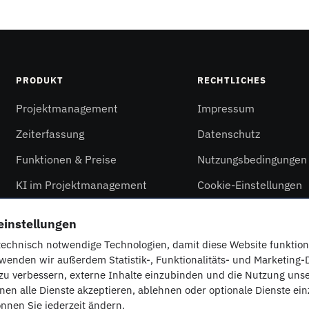
PRODUKT
RECHTLICHES
Projektmanagement
Impressum
Zeiterfassung
Datenschutz
Funktionen & Preise
Nutzungsbedingungen
KI im Projektmanagement
Cookie-Einstellungen
Kostenlos testen
Kontakt
instellungen
echnisch notwendige Technologien, damit diese Website funktionie
rwenden wir außerdem Statistik-, Funktionalitäts- und Marketing-
zu verbessern, externe Inhalte einzubinden und die Nutzung uns
nen alle Dienste akzeptieren, ablehnen oder optionale Dienste ei
nnen Sie jederzeit ändern.