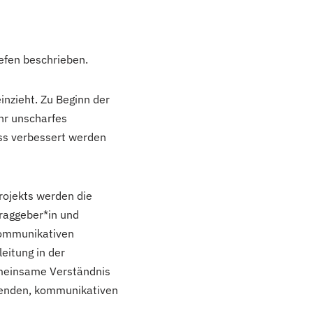
efen beschrieben.
einzieht. Zu Beginn der
hr unscharfes
zess verbessert werden
ojekts werden die
traggeber*in und
kommunikativen
leitung in der
emeinsame Verständnis
ehenden, kommunikativen