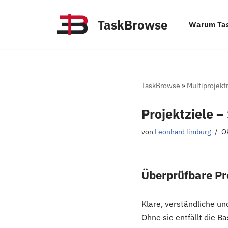
TaskBrowse
Warum Ta
Zum
Inhalt
springen
TaskBrowse
»
Multiprojek
Projektziele –
von
Leonhard limburg
O
Überprüfbare Pro
Klare, verständliche un
Ohne sie entfällt die B