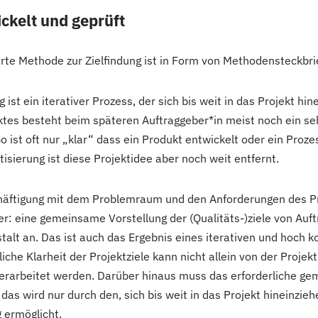
ckelt und geprüft
rte Methode zur Zielfindung ist in Form von Methodensteckbri
 ist ein iterativer Prozess, der sich bis weit in das Projekt hin
ktes besteht beim späteren Auftraggeber*in meist noch ein se
So ist oft nur „klar“ dass ein Produkt entwickelt oder ein Pro
isierung ist diese Projektidee aber noch weit entfernt.
äftigung mit dem Problemraum und den Anforderungen des Pr
er: eine gemeinsame Vorstellung der (Qualitäts-)ziele von Auf
alt an. Das ist auch das Ergebnis eines iterativen und hoch 
iche Klarheit der Projektziele kann nicht allein von der Projekt
t erarbeitet werden. Darüber hinaus muss das erforderliche g
das wird nur durch den, sich bis weit in das Projekt hineinzi
 ermöglicht.